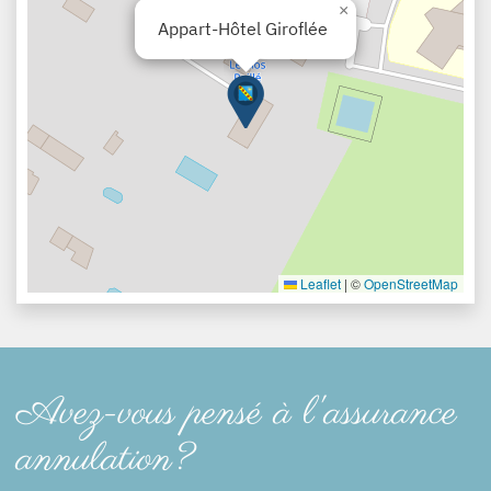
×
Appart-Hôtel Giroflée
Leaflet
|
©
OpenStreetMap
Avez-vous pensé à l'assurance
annulation?