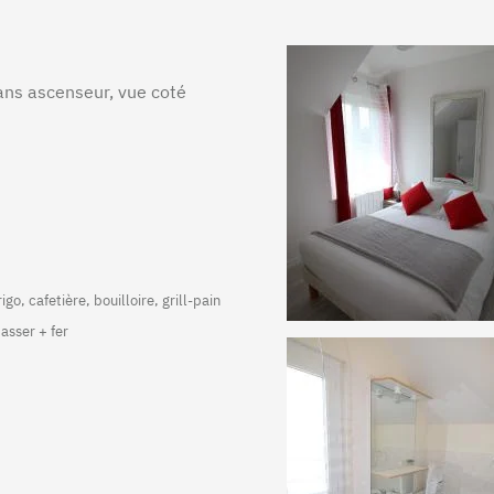
ns ascenseur, vue coté
+
o, cafetière, bouilloire, grill-pain
passer + fer
+