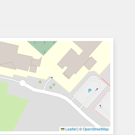
Leaflet
|
©
OpenStreetMap