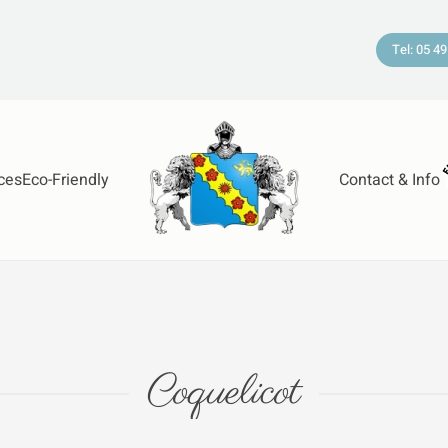
Tel: 05 49
ces
Eco-Friendly
Contact & Info
Coquelicot