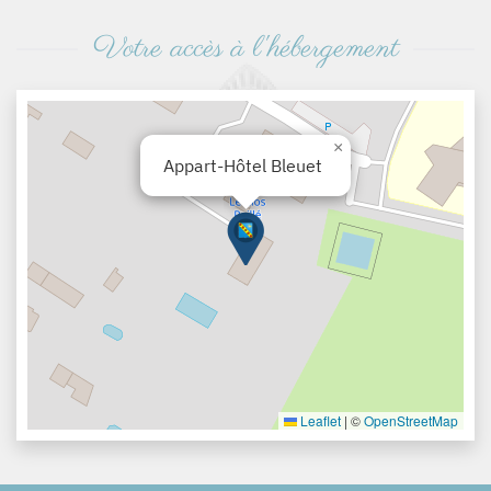
Votre accès à l'hébergement
×
Appart-Hôtel Bleuet
Leaflet
|
©
OpenStreetMap