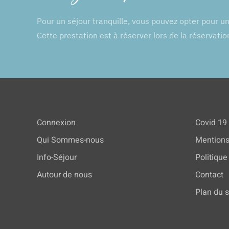
Pour un séjour tranquille, vous pouvez opter pour u
Cette prestation est à réserver lors de la réservatio
Connexion
Covid 19
Qui Sommes-nous
Mentions
Info-Séjour
Politique
Autour de nous
Contact
Plan du s