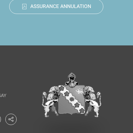
ASSURANCE ANNULATION
é
SAY