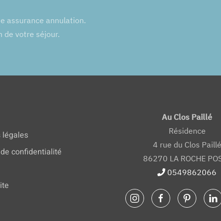
ne assurance annulation.
n de votre séjour.
Au Clos Paillé
Résidence
 légales
4 rue du Clos Paill
 de confidentialité
86270 LA ROCHE PO
0549862066
ite