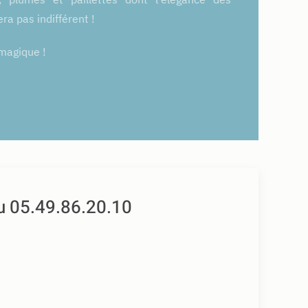
ra pas indifférent !
magique !
u 05.49.86.20.10