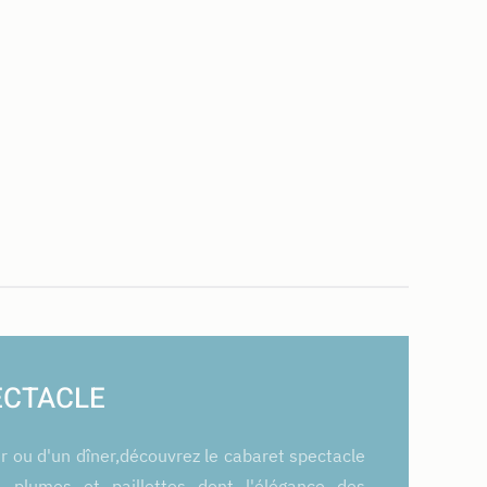
ECTACLE
r ou d'un dîner,découvrez le cabaret spectacle
 plumes et paillettes dont l'élégance des