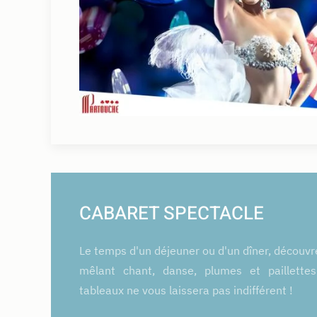
CABARET SPECTACLE
Le temps d'un déjeuner ou d'un dîner, découvr
mêlant chant, danse, plumes et paillette
tableaux ne vous laissera pas indifférent !