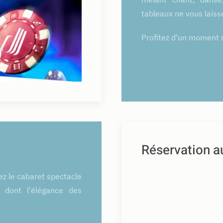
tableaux ne vous laisse
Profitez d'un moment 
Réservation a
ez le cabaret spectacle
s dont l'élégance des