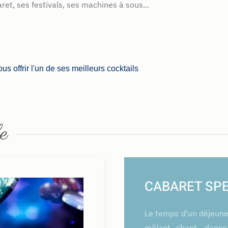
et, ses festivals, ses machines à sous...
s offrir l'un de ses meilleurs cocktails
e
CABARET SP
Le temps d'un déjeune
mêlant chant, danse,