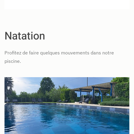
avec
Sophie
Natation
Cours
de
Yoga
Profitez de faire quelques mouvements dans notre
avec
piscine.
Sophie