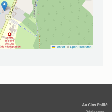
Leaflet
|
©
OpenStreetMap
Au Clos Paillé
Résidence